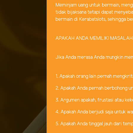
Meminjam uang untuk bermain, mengha
tidak bijaksana tetapi dapat menyeba
bermain di Kerabatslots, sehingga b
APAKAH ANDA MEMILIKI MASALAH 
Jika Anda merasa Anda mungkin memil
1. Apakah orang lain pernah mengkrit
2. Apakah Anda pernah berbohong unt
3. Argumen apakah, frustasi atau ke
4. Apakah Anda berjudi saja untuk w
5. Apakah Anda tinggal jauh dari temp