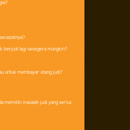
gia?
 secepatnya?
uk berjudi lagi sesegera mungkin?
au untuk membayar utang judi?
memiliki masalah judi yang serius