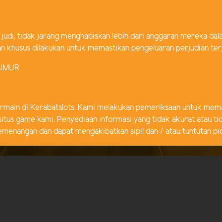
judi, tidak jarang menghabiskan lebih dari anggaran mereka da
 khusus dilakukan untuk memastikan pengeluaran perjudian ter
 UMUR
ermain di Kerabatslots. Kami melakukan pemeriksaan untuk mema
itus game kami. Penyediaan informasi yang tidak akurat atau tid
enangan dan dapat mengakibatkan sipil dan / atau tuntutan pi