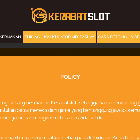
KEBIJAKAN
PHISING
KALKULATOR MIX PARLAY
CARA BETTING
VID
POLICY
nang-senang bermain di Kerabatslot, sehingga kami mendorong
ntukan batas mereka dari game yang bertanggung jawab, kemu
mengatur dan mengontrol batasan anda sendiri.
ak pernah harus menempatkan beban pada kehidupan Anda baik se