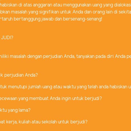
biskan di atas anggaran atau menggunakan uang yang dialokasik
bkan masalah yang signifikan untuk Anda dan orang lain di seki
ertaruh bertanggung jawab dan bersenang-senang!
JUDI?
iki masalah dengan perjudian Anda, tanyakan pada diri Anda p
ik perjudian Anda?
uk menutupi jumlah uang atau waktu yang telah anda habiskan u
kecewaan yang membuat Anda ingin untuk berjudi?
aktu yang lama?
at kerja, kuliah atau sekolah untuk berjudi?