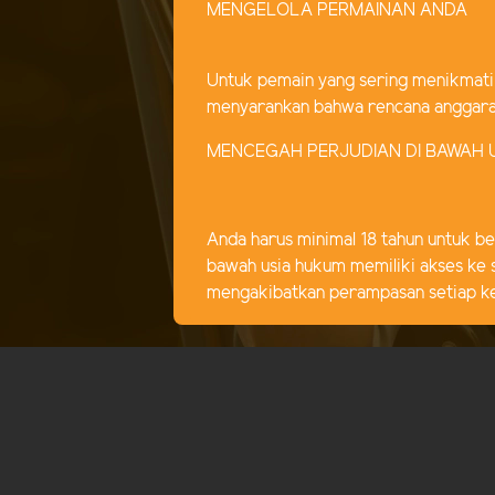
MENGELOLA PERMAINAN ANDA
Untuk pemain yang sering menikmati 
menyarankan bahwa rencana anggaran
MENCEGAH PERJUDIAN DI BAWAH
Anda harus minimal 18 tahun untuk b
bawah usia hukum memiliki akses ke s
mengakibatkan perampasan setiap kem