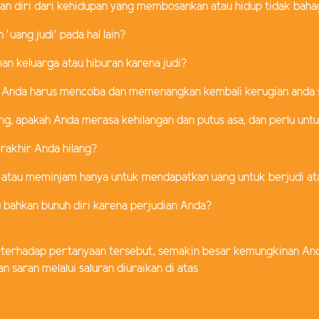
kan diri dari kehidupan yang membosankan atau hidup tidak baha
uang judi' pada hal lain?
an keluarga atau hiburan karena judi?
sa Anda harus mencoba dan memenangkan kembali kerugian anda
ang, apakah Anda merasa kehilangan dan putus asa, dan perlu unt
erakhir Anda hilang?
 atau meminjam hanya untuk mendapatkan uang untuk berjudi at
 bahkan bunuh diri karena perjudian Anda?
terhadap pertanyaan tersebut, semakin besar kemungkinan Anda 
 saran melalui saluran diuraikan di atas